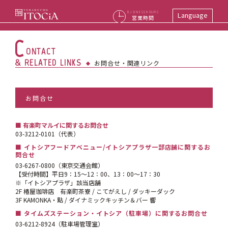
BUSINESS HOURS
Language
営業時間
C
ONTACT
& RELATED LINKS
お問合せ・関連リンク
お問合せ
■ 有楽町マルイに関するお問合せ
03-3212-0101
（代表）
■ イトシアフードアベニュー/イトシアプラザ一部店舗に関するお
問合せ
03-6267-0800
（東京交通会館）
【受付時間】平日9：15～12：00、13：00～17：30
※「イトシアプラザ」該当店舗
2F 椿屋珈琲店 有楽町茶寮 / こてがえし / ダッキーダック
3F KAMONKA・點 / ダイナミックキッチン＆バー 響
■ タイムズステーション・イトシア（駐車場）に関するお問合せ
03-6212-8924
（駐車場管理室）